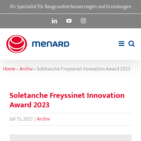
Skip
Ihr Spezialist für Baugrundverbesserungen und Gründungen
to
content
LinkedIn
YouTube
Instagram
Home
»
Archiv
»
Soletanche Freyssinet Innovation Award 2023
Soletanche Freyssinet Innovation
Award 2023
Juli 15, 2021
|
Archiv