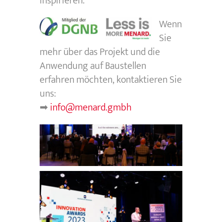
inspirieren.
Wenn
Sie
mehr über das Projekt und die
Anwendung auf Baustellen
erfahren möchten, kontaktieren Sie
uns:
➡
info@menard.gmbh