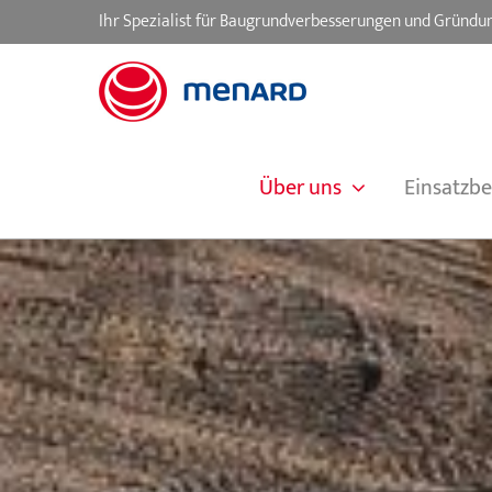
Skip
Ihr Spezialist für Baugrundverbesserungen und Gründu
to
content
Über uns
Einsatzbe