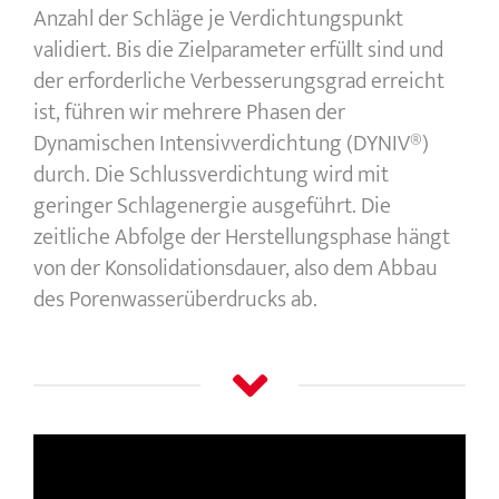
Anzahl der Schläge je Verdichtungspunkt
validiert. Bis die Zielparameter erfüllt sind und
der erforderliche Verbesserungsgrad erreicht
ist, führen wir mehrere Phasen der
Dynamischen Intensivverdichtung (DYNIV®)
durch. Die Schlussverdichtung wird mit
geringer Schlagenergie ausgeführt. Die
zeitliche Abfolge der Herstellungsphase hängt
von der Konsolidationsdauer, also dem Abbau
des Porenwasserüberdrucks ab.