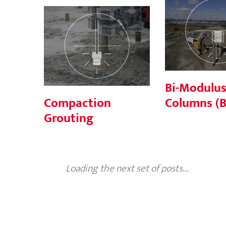
Bi-Mod
Compaction
Columns (B
Grouting
Bi-Modulu
Compaction
Columns (
Grouting
Loading the next set of posts...