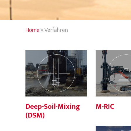
Home
»
Verfahren
Deep-Soil-Mixing
M-RI
(DSM)
Deep-Soil-Mixing
M-RIC
(DSM)