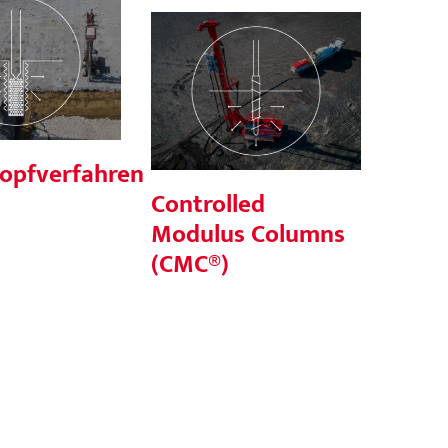
topfverfahren
Controlled
(RSV)
Modulus Columns
(CMC®)
topfverfahren
Controlled
Modulus Columns
(CMC®)