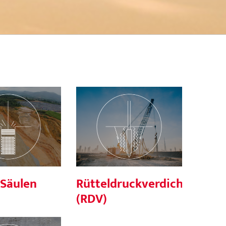
Rütteldruckverdichtung
V®-Säulen
(RDV)
Säulen
Rütteldruckverdichtung
(RDV)