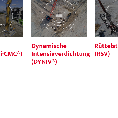
Dynamische
ulus
Rüttels
Intensivverdichtung
i-CMC®)
(DYNIV®)
s
Dynamische
Rüttels
Bi-CMC®)
Intensivverdichtung
(RSV)
(DYNIV®)