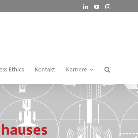
LinkedIn
YouTube
Instagram
ess Ethics
Kontakt
Karriere
nhauses