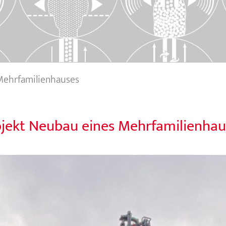
Mehrfamilienhauses
ojekt Neubau eines Mehrfamilienhau